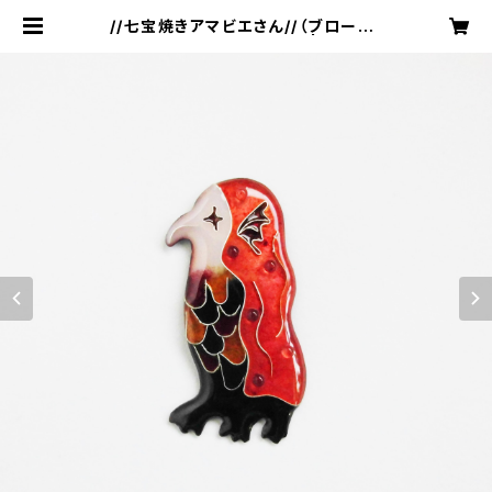
//七宝焼きアマビエさん//（ブローチ・
ペンダントトップ・帯留め） | youkis
atoh