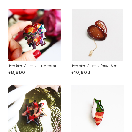
七宝焼きブローチ Decorate
七宝焼きブローチ「蟻の大きな
d heart(outlet)
心臓」
¥8,800
¥10,800