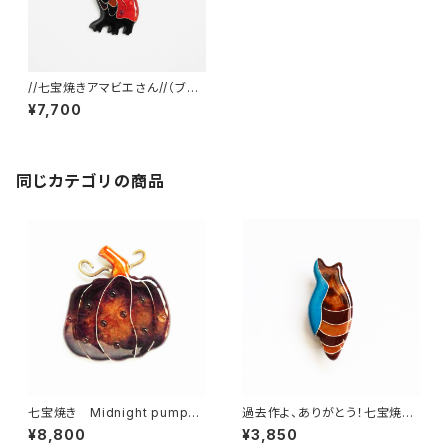
//七宝焼きアマビエさん//（ブロ
ーチ・ペンダントトップ・帯留め）
¥7,700
同じカテゴリの商品
七宝焼き Midnight pumpki
過去作よ、ありがとう！七宝焼き
n（ブローチ/帯留め）
ブローチ chrysalis
¥8,800
¥3,850