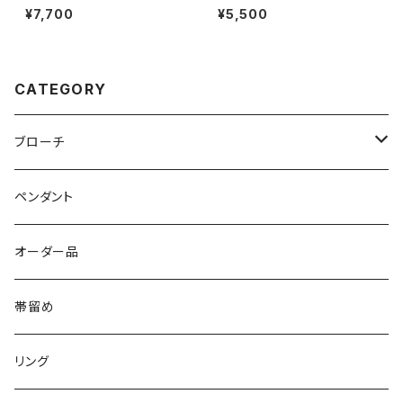
ーチ・ペンダントトップ・帯留め）
ミジンコ
¥7,700
¥5,500
CATEGORY
ブローチ
壁に飾れる
ペンダント
オーダー品
帯留め
リング