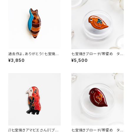
過去作よ、ありがとう！七宝焼き
七宝焼きブローチ/帯留め タマ
ブローチ chrysalis
ミジンコ
¥3,850
¥5,500
//七宝焼きアマビエさん//（ブロ
七宝焼きブローチ/帯留め タマ