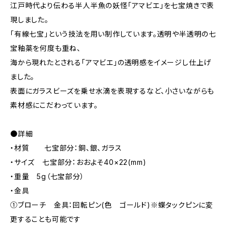
江戸時代より伝わる半人半魚の妖怪「アマビエ」を七宝焼きで表
現しました。
「有線七宝」という技法を用い制作しています。透明や半透明の七
宝釉薬を何度も重ね、
海から現れたとされる「アマビエ」の透明感をイメージし仕上げ
ました。
表面にガラスビーズを乗せ水滴を表現するなど、小さいながらも
素材感にこだわっています。
●詳細
・材質 七宝部分：銅、銀、ガラス
・サイズ 七宝部分：おおよそ40×22(mm)
・重量 5g（七宝部分）
・金具
①ブローチ 金具：回転ピン(色 ゴールド)※蝶タックピンに変
更することも可能です