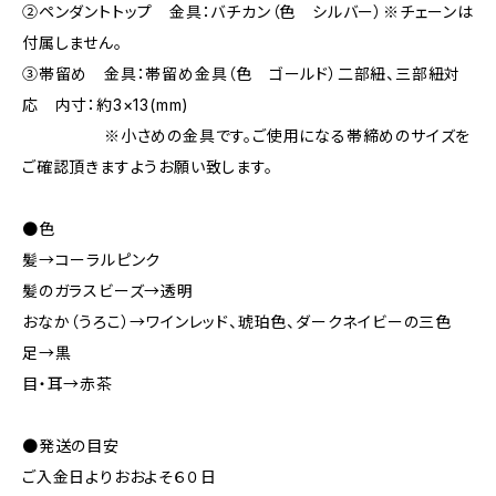
②ペンダントトップ 金具：バチカン（色 シルバー）※チェーンは
付属しません。
③帯留め 金具：帯留め金具（色 ゴールド）二部紐、三部紐対
応 内寸：約3×13(mm)
※小さめの金具です。ご使用になる帯締めのサイズを
ご確認頂きますようお願い致します。
●色
髪→コーラルピンク
髪のガラスビーズ→透明
おなか（うろこ）→ワインレッド、琥珀色、ダークネイビーの三色
足→黒
目・耳→赤茶
●発送の目安
ご入金日よりおおよそ６０日