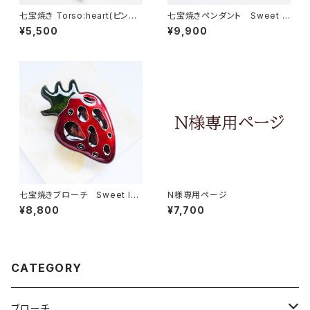
七宝焼き Torso:heart(ピンブ
七宝焼きペンダント Sweet p
ローチ・帯留め)
oison
¥5,500
¥9,900
七宝焼きブローチ Sweet lon
N様専用ページ
eliness
¥8,800
¥7,700
CATEGORY
ブローチ