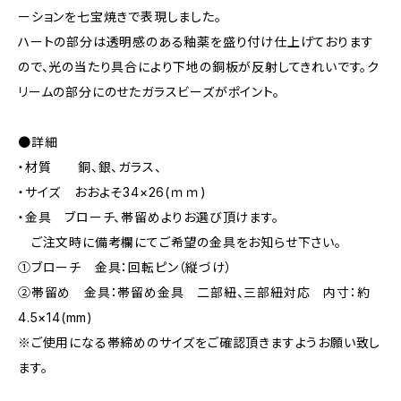
ーションを七宝焼きで表現しました。
ハートの部分は透明感のある釉薬を盛り付け仕上げております
ので、光の当たり具合により下地の銅板が反射してきれいです。ク
リームの部分にのせたガラスビーズがポイント。
●詳細
・材質 銅、銀、ガラス、
・サイズ おおよそ34×26(ｍｍ)
・金具 ブローチ、帯留めよりお選び頂けます。
ご注文時に備考欄にてご希望の金具をお知らせ下さい。
①ブローチ 金具：回転ピン（縦づけ）
②帯留め 金具：帯留め金具 二部紐、三部紐対応 内寸：約
4.5×14(mm)
※ご使用になる帯締めのサイズをご確認頂きますようお願い致し
ます。