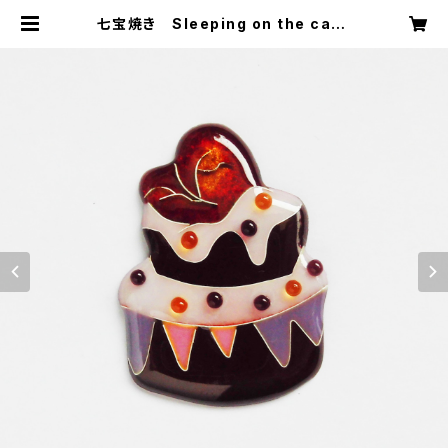
七宝焼き Sleeping on the cake
（ブローチ・帯留め） | youkisatoh