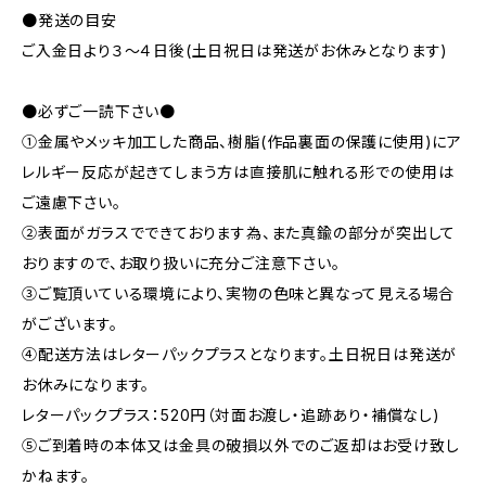
●発送の目安
ご入金日より３～４日後(土日祝日は発送がお休みとなります)
●必ずご一読下さい●
①金属やメッキ加工した商品、樹脂(作品裏面の保護に使用)にア
レルギー反応が起きてしまう方は直接肌に触れる形での使用は
ご遠慮下さい。
②表面がガラスでできております為、また真鍮の部分が突出して
おりますので、お取り扱いに充分ご注意下さい。
③ご覧頂いている環境により、実物の色味と異なって見える場合
がございます。
④配送方法はレターパックプラスとなります。土日祝日は発送が
お休みになります。
レターパックプラス：520円（対面お渡し・追跡あり・補償なし)
⑤ご到着時の本体又は金具の破損以外でのご返却はお受け致し
かねます。