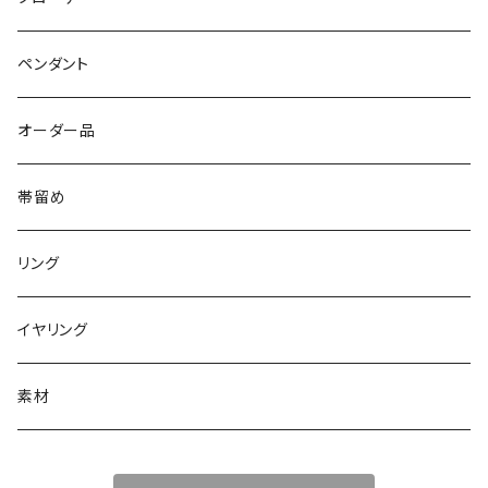
壁に飾れる
ペンダント
オーダー品
帯留め
リング
イヤリング
素材