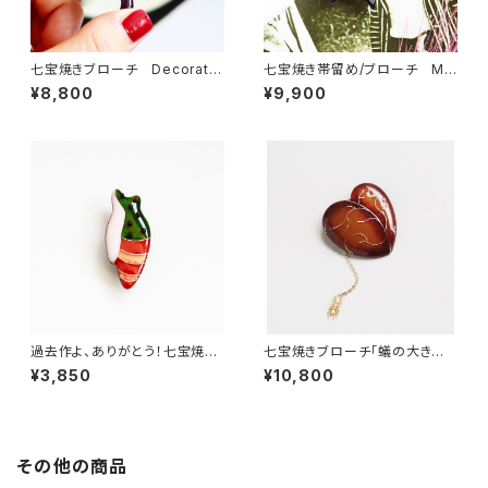
七宝焼きブローチ Decorate
七宝焼き帯留め/ブローチ My
d heart(outlet)
dark star
¥8,800
¥9,900
過去作よ、ありがとう！七宝焼き
七宝焼きブローチ「蟻の大きな
ブローチ chrysalis
心臓」
¥3,850
¥10,800
その他の商品