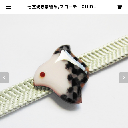
七宝焼き帯留め/ブローチ CHIDOR
I（black and white） | youkisat
oh