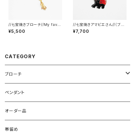
//七宝焼きブローチ//My favor
//七宝焼きアマビエさん//（ブロ
ite things.
ーチ・ペンダントトップ・帯留め）
¥5,500
¥7,700
CATEGORY
ブローチ
壁に飾れる
ペンダント
オーダー品
帯留め