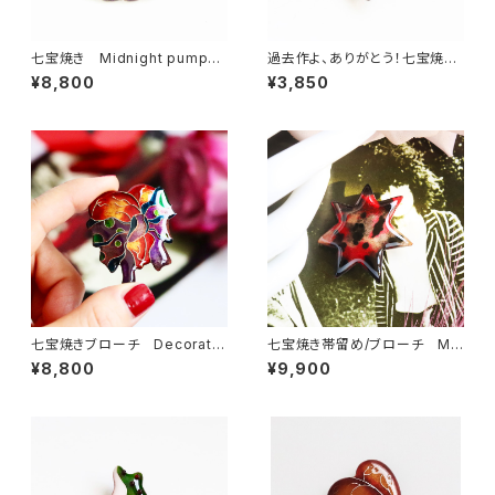
七宝焼き Midnight pumpki
過去作よ、ありがとう！七宝焼き
n（ブローチ/帯留め）
ブローチ chrysalis
¥8,800
¥3,850
七宝焼きブローチ Decorate
七宝焼き帯留め/ブローチ My
d heart(outlet)
dark star
¥8,800
¥9,900