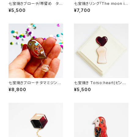
七宝焼きブローチ/帯留め タマ
七宝焼きリング「The moon is
ミジンコ
mine / candy moon」
¥5,500
¥7,700
七宝焼きブローチ タマミジンコ
七宝焼き Torso:heart(ピンブ
80s
ローチ・帯留め)
¥8,800
¥5,500