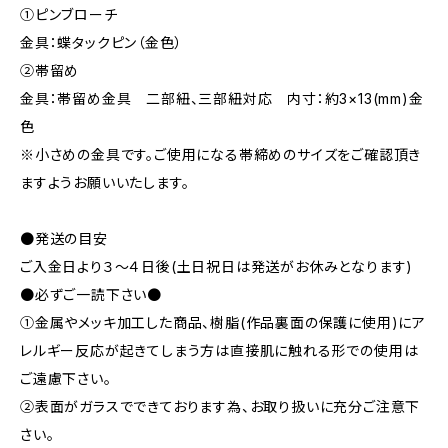
①ピンブローチ
金具：蝶タックピン（金色）
②帯留め
金具：帯留め金具 二部紐、三部紐対応 内寸：約3×13(mm)金
色
※小さめの金具です。ご使用になる帯締めのサイズをご確認頂き
ますようお願いいたします。
●発送の目安
ご入金日より３～４日後(土日祝日は発送がお休みとなります)
●必ずご一読下さい●
①金属やメッキ加工した商品、樹脂(作品裏面の保護に使用)にア
レルギー反応が起きてしまう方は直接肌に触れる形での使用は
ご遠慮下さい。
②表面がガラスでできております為、お取り扱いに充分ご注意下
さい。