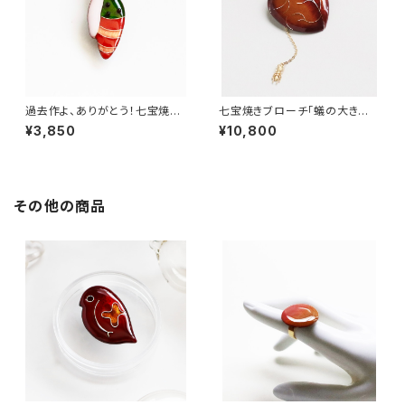
過去作よ、ありがとう！七宝焼き
七宝焼きブローチ「蟻の大きな
ブローチ chrysalis
心臓」
¥3,850
¥10,800
その他の商品