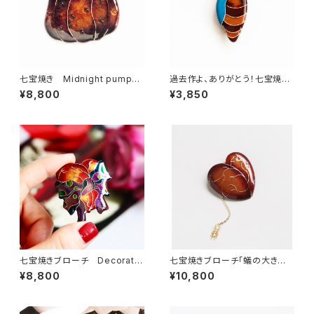
七宝焼き Midnight pumpki
過去作よ、ありがとう！七宝焼き
n（ブローチ/帯留め）
ブローチ chrysalis
¥8,800
¥3,850
七宝焼きブローチ Decorate
七宝焼きブローチ「蟻の大きな
d heart(outlet)
心臓」
¥8,800
¥10,800