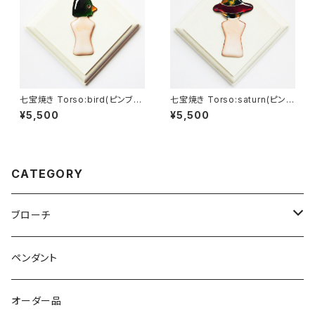
七宝焼き Torso:bird(ピンブロ
七宝焼き Torso:saturn(ピンブ
ーチ・帯留め)
ローチ・帯留め)
¥5,500
¥5,500
CATEGORY
ブローチ
壁に飾れる
ペンダント
オーダー品