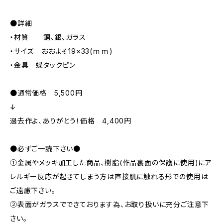
●詳細
・材質 銅、銀、ガラス
・サイズ おおよそ19×33(ｍｍ)
・金具 蝶タックピン
●通常価格 5,500円
↓
過去作よ、ありがとう！価格 4,400円
●必ずご一読下さい●
①金属やメッキ加工した商品、樹脂(作品裏面の保護に使用)にア
レルギー反応が起きてしまう方は直接肌に触れる形での使用は
ご遠慮下さい。
②表面がガラスでできております為、お取り扱いに充分ご注意下
さい。