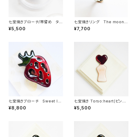
七宝焼きブローチ/帯留め タマ
七宝焼きリング The moon i
ミジンコ
s mine /New moon
¥5,500
¥7,700
七宝焼きブローチ Sweet lon
七宝焼き Torso:heart(ピンブ
eliness
ローチ・帯留め)
¥8,800
¥5,500